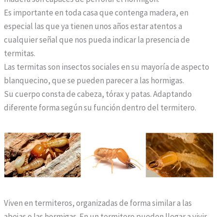
Es importante en toda casa que contenga madera, en
especial las que ya tienen unos años estar atentos a
cualquier señal que nos pueda indicar la presencia de
termitas.
Las termitas son insectos sociales en su mayoría de aspecto
blanquecino, que se pueden parecer a las hormigas.
Su cuerpo consta de cabeza, tórax y patas. Adaptando
E
diferente forma según su función dentro del termitero.
n
n
u
e
s
t
r
a
Viven en termiteros, organizadas de forma similar a las
f
abejas o las hormigas. En un termitero pueden llegar a vivir