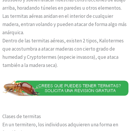
r
arriba, horadando túneles en paredes u otros elementos.
a
Las termitas aéreas anidan en el interior de cualquier
r
madera, entran volando y pueden atacar de forma algo más
c
anárquica.
i
Dentro de las termitas aéreas, existen 2 tipos, Kalotermes
a
que acostumbra a atacar maderas con cierto grado de
l
humedad y Cryptotermes (especie invasora), que ataca
i
también a la madera seca).
s
g
e
n
e
r
Clases de termitas
i
En un termitero, los individuos adquieren una forma en
c