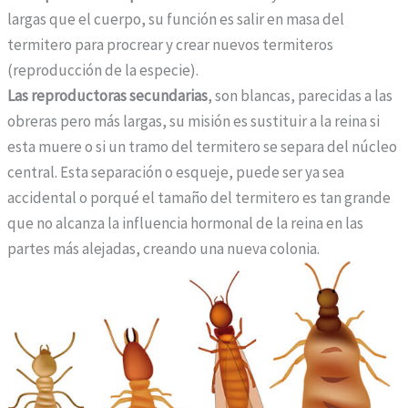
largas que el cuerpo, su función es salir en masa del
p
termitero para procrear y crear nuevos termiteros
a
(reproducción de la especie).
ñ
Las reproductoras secundarias
, son blancas, parecidas a las
a
obreras pero más largas, su misión es sustituir a la reina si
c
esta muere o si un tramo del termitero se separa del núcleo
o
central. Esta separación o esqueje, puede ser ya sea
n
accidental o porqué el tamaño del termitero es tan grande
f
que no alcanza la influencia hormonal de la reina en las
í
partes más alejadas, creando una nueva colonia.
a
n
e
n
n
u
e