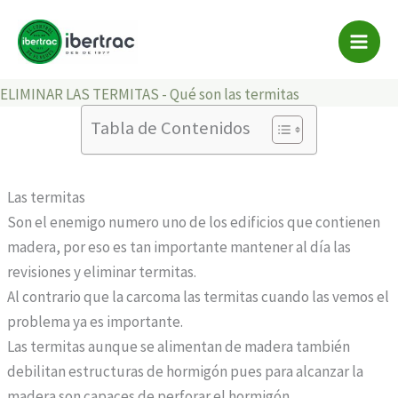
Qué son las termitas
Ir
al
contenido
Home
-
Servicios de eliminación de plagas
-
POR QUÉ
ELIMINAR LAS TERMITAS
-
Qué son las termitas
Tabla de Contenidos
Las termitas
Son el enemigo numero uno de los edificios que contienen
madera, por eso es tan importante mantener al día las
revisiones y eliminar termitas.
Al contrario que la carcoma las termitas cuando las vemos el
problema ya es importante.
Las termitas aunque se alimentan de madera también
debilitan estructuras de hormigón pues para alcanzar la
madera son capaces de perforar el hormigón.