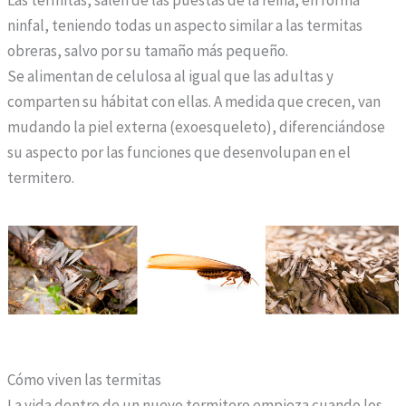
Las termitas, salen de las puestas de la reina, en forma
n
ninfal, teniendo todas un aspecto similar a las termitas
e
obreras, salvo por su tamaño más pequeño.
p
Se alimentan de celulosa al igual que las adultas y
o
comparten su hábitat con ellas. A medida que crecen, van
r
mudando la piel externa (exoesqueleto), diferenciándose
q
su aspecto por las funciones que desenvolupan en el
u
termitero.
e
g
a
r
a
n
t
i
Cómo viven las termitas
z
La vida dentro de un nuevo termitero empieza cuando los