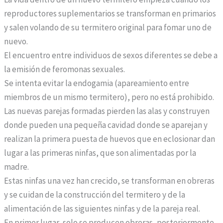
a
reproductores suplementarios se transforman en primarios
m
y salen volando de su termitero original para fomar uno de
o
nuevo.
s
El encuentro entre individuos de sexos diferentes se debe a
e
la emisión de feromonas sexuales.
l
Se intenta evitar la endogamia (apareamiento entre
a
miembros de un mismo termitero), pero no está prohibido.
n
Las nuevas parejas formadas pierden las alas y construyen
o
donde pueden una pequeña cavidad donde se aparejan y
n
realizan la primera puesta de huevos que en eclosionar dan
i
lugar a las primeras ninfas, que son alimentadas por la
m
madre.
a
Estas ninfas una vez han crecido, se transforman en obreras
t
y se cuidan de la construcción del termitero y de la
o
alimentación de las siguientes ninfas y de la pareja real.
y
En primer lugar, solo se producen obreras, posteriormente,