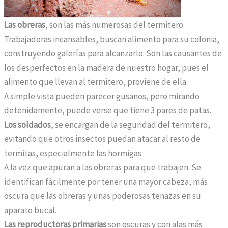
l
Las obreras
, son las más numerosas del termitero.
e
Trabajadoras incansables, buscan alimento para su colonia,
s
construyendo galerías para alcanzarlo. Son las causantes de
d
los desperfectos en la madera de nuestro hogar, pues el
e
alimento que llevan al termitero, proviene de ella.
h
A simple vista pueden parecer gusanos, pero mirando
o
detenidamente, puede verse que tiene 3 pares de patas.
m
Los soldados
, se encargan de la seguridad del termitero,
b
evitando que otros insectos puedan atacar al resto de
r
termitas, especialmente las hormigas.
e
A la vez que apuran a las obreras para que trabajen. Se
s
identifican fácilmente por tener una mayor cabeza, más
e
oscura que las obreras y unas poderosas tenazas en su
n
aparato bucal.
E
Las reproductoras primarias
son oscuras y con alas más
s