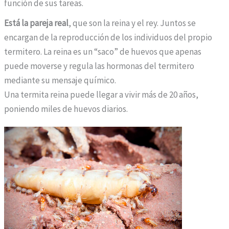
función de sus tareas.
o
Está la pareja real
, que son la reina y el rey. Juntos se
5
encargan de la reproducción de los individuos del propio
m
termitero. La reina es un “saco” de huevos que apenas
g
puede moverse y regula las hormonas del termitero
s
mediante su mensaje químico.
i
Una termita reina puede llegar a vivir más de 20 años,
n
poniendo miles de huevos diarios.
r
e
c
e
t
a
,
m
i