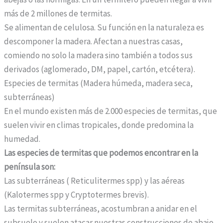
a
más de 2 millones de termitas.
r
Se alimentan de celulosa. Su función en la naturaleza es
m
descomponer la madera. Afectan a nuestras casas,
a
comiendo no solo la madera sino también a todos sus
c
derivados (aglomerado, DM, papel, cartón, etcétera).
i
Especies de termitas (Madera húmeda, madera seca,
a
subterráneas)
p
En el mundo existen más de 2.000 especies de termitas, que
u
suelen vivir en climas tropicales, donde predomina la
e
humedad.
d
Las especies de termitas que podemos encontrar en la
e
península son:
c
Las subterráneas ( Reticulitermes spp) y las aéreas
o
(Kalotermes spp y Cryptotermes brevis).
m
Las termitas subterráneas, acostumbran a anidar en el
p
subsuelo y suelen atacar nuestras construcciones de abajo