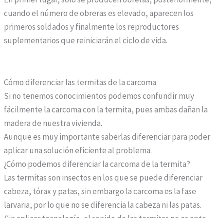
l
cuando el número de obreras es elevado, aparecen los
a
primeros soldados y finalmente los reproductores
e
suplementarios que reiniciarán el ciclo de vida.
n
t
r
Cómo diferenciar las termitas de la carcoma
e
Si no tenemos conocimientos podemos confundir muy
g
fácilmente la carcoma con la termita, pues ambas dañan la
a
madera de nuestra vivienda.
r
Aunque es muy importante saberlas diferenciar para poder
á
aplicar una solución eficiente al problema.
p
¿Cómo podemos diferenciar la carcoma de la termita?
i
Las termitas son insectos en los que se puede diferenciar
d
cabeza, tórax y patas, sin embargo la carcoma es la fase
a
larvaria, por lo que no se diferencia la cabeza ni las patas.
a