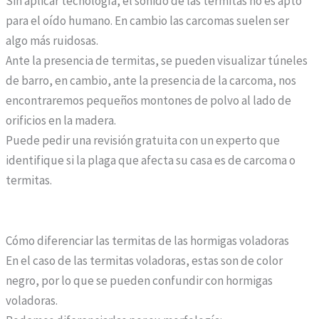
Sin aplicar tecnología, el sonido de las termitas no es apto
d
para el oído humano. En cambio las carcomas suelen ser
o
algo más ruidosas.
m
Ante la presencia de termitas, se pueden visualizar túneles
i
de barro, en cambio, ante la presencia de la carcoma, nos
c
encontraremos pequeños montones de polvo al lado de
i
orificios en la madera.
l
Puede pedir una revisión gratuita con un experto que
i
identifique si la plaga que afecta su casa es de carcoma o
o
termitas.
.
Cómo diferenciar las termitas de las hormigas voladoras
En el caso de las termitas voladoras, estas son de color
negro, por lo que se pueden confundir con hormigas
voladoras.