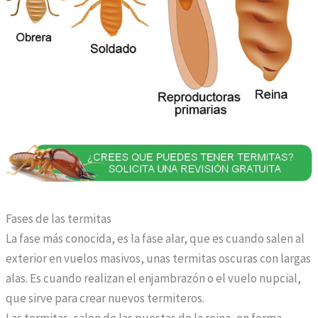
s
t
r
a
f
a
r
m
a
c
i
Fases de las termitas
a
La fase más conocida, es la fase alar, que es cuando salen al
o
exterior en vuelos masivos, unas termitas oscuras con largas
n
alas. Es cuando realizan el enjambrazón o el vuelo nupcial,
l
que sirve para crear nuevos termiteros.
i