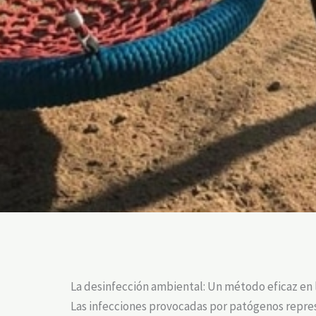
La desinfección ambiental: Un método eficaz en
Las infecciones provocadas por patógenos repr