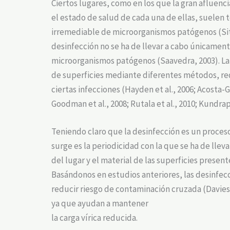
Ciertos lugares, como en los que la gran afluen
el estado de salud de cada una de ellas, suelen 
irremediable de microorganismos patógenos (Sitzl
desinfección no se ha de llevar a cabo únicamen
microorganismos patógenos (Saavedra, 2003). La
de superficies mediante diferentes métodos, re
ciertas infecciones (Hayden et al., 2006; Acosta-Gn
Goodman et al., 2008; Rutala et al., 2010; Kundrapu
Teniendo claro que la desinfección es un proces
surge es la periodicidad con la que se ha de lleva
del lugar y el material de las superficies presen
Basándonos en estudios anteriores, las desinfec
reducir riesgo de contaminación cruzada (Davies et
ya que ayudan a mantener
la carga vírica reducida.