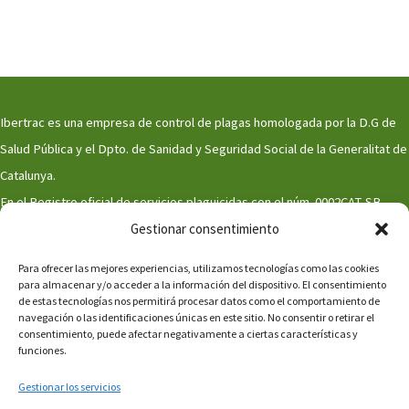
Ibertrac es una empresa de control de plagas homologada por la D.G de
Salud Pública y el Dpto. de Sanidad y Seguridad Social de la Generalitat de
Catalunya.
En el Registro oficial de servicios plaguicidas con el núm. 0002CAT-SB,
Gestionar consentimiento
0002CAT-EB, 5109Cat-LgB
Contactar
Para ofrecer las mejores experiencias, utilizamos tecnologías como las cookies
para almacenar y/o acceder a la información del dispositivo. El consentimiento
Aviso legal y Política de Privacidad
de estas tecnologías nos permitirá procesar datos como el comportamiento de
navegación o las identificaciones únicas en este sitio. No consentir o retirar el
Política de Cookies
consentimiento, puede afectar negativamente a ciertas características y
funciones.
Política Corporativa
Gestionar los servicios
Cumplimiento ambiental