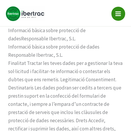
prueba
Vés
al
contingut
Home
-
prueba
Informació bàsica sobre protecció de
dadesResponsable Ibertrac, S.L.
Informació bàsica sobre protecció de dades
Responsable Ibertrac, S.L.
Finalitat Tractar les teves dades per a gestionar la teva
sol·licitud i facilitar-te informació o contestar els
dubtes que ens remetis. Legitimació Consentiment.
Destinataris Les dades podran ser cedits a tercers que
prestin suport en la confecció del formulari de
contacte, i sempre a l’empara d’un contracte de
prestació de serveis que inclou les clàusules de
protecció de dades necessàries. Drets Accedir,
rectificar i suprimir les dades, així com altres drets,