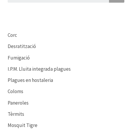
Corc
Desratització
Fumigació
I.P.M. Lluita integrada plagues
Plagues en hostaleria
Coloms
Paneroles
Tèrmits
Mosquit Tigre