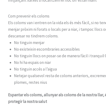
mitjançant xarxes si localitzem el lloc on estan niant
Com prevenir els coloms
Els coloms van i entren on la vida els és més fàcil, si no te
menjar pròxim ni forats o locals per a niar, i tampoc llocs o
descansar no tindrem coloms.
No tinguin menjar
No existeixin escombraries accessibles
No tinguin llocs on posar-se de manera fàcil i tranquil·
No hi ha espais on niar
No tinguin accés a l’aigua
Netejar qualsevol resta de coloms anteriors, excreme
plomes, restes nius
Espantar els coloms, allunyar als coloms de la nostra llar, 
protegir la nostra salut