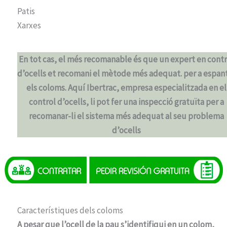
Patis
Xarxes
En tot cas, el més recomanable és que un expert en contr
d’ocells et recomani el mètode més adequat. per a espan
els coloms. Aquí Ibertrac, empresa especialitzada en el
control d’ocells, li pot fer una inspecció gratuïta per a
recomanar-li el sistema més adequat al seu problema
d’ocells
Característiques dels coloms
A pesar que l’ocell de la pau s’identifiqui en un colom,