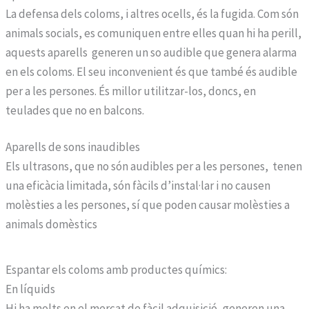
La defensa dels coloms, i altres ocells, és la fugida. Com són
animals socials, es comuniquen entre elles quan hi ha perill,
aquests aparells generen un so audible que genera alarma
en els coloms. El seu inconvenient és que també és audible
per a les persones. És millor utilitzar-los, doncs, en
teulades que no en balcons.
Aparells de sons inaudibles
Els ultrasons, que no són audibles per a les persones, tenen
una eficàcia limitada, són fàcils d’instal·lar i no causen
molèsties a les persones, sí que poden causar molèsties a
animals domèstics
Espantar els coloms amb productes químics:
En líquids
Hi ha molts en el mercat de fàcil adquisició, generen una