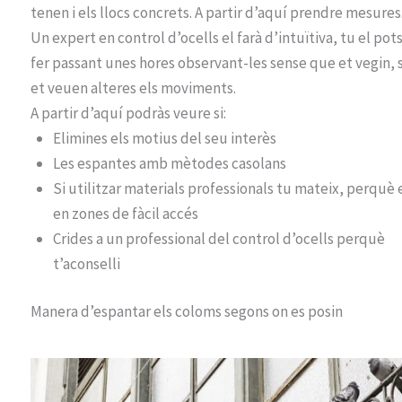
tenen i els llocs concrets. A partir d’aquí prendre mesures
Un expert en control d’ocells el farà d’intuïtiva, tu el pot
fer passant unes hores observant-les sense que et vegin, s
et veuen alteres els moviments.
A partir d’aquí podràs veure si:
Elimines els motius del seu interès
Les espantes amb mètodes casolans
Si utilitzar materials professionals tu mateix, perquè 
en zones de fàcil accés
Crides a un professional del control d’ocells perquè
t’aconselli
Manera d’espantar els coloms segons on es posin