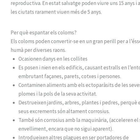
reproductiva. En estat salvatge poden viure uns 15 anys i 
les ciutats rarament viuen més de 5 anys.
Per què espantar els coloms?
Els coloms poden convertir-se en un gran perill per a l’éss
humà per diverses raons.
Ocasionen danys en les collites
Es posen i nien en els edificis, causant estralls en l’ento
embrutant façanes, parets, cotxes i persones.
Contaminen aliments amb els ectoparàsits de les seve
plomes i la pols de la seva activitat.
Destrueixen jardins, arbres, plantes i pedres, perquè 
seus excrements són altament corrosius.
També són corrosius amb la maquinària, (acceleren el
envelliment, encara que no sigui aparent).
Introdueixen altres plagues en ser portadores de