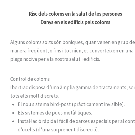
Risc dels coloms en la salut de les persones
Danys en els edificis pels coloms
Alguns coloms solts són boniques, quan venen en grup de
manera freqüent, o fins i tot nien, es converteixen en una
plaga nociva per a la nostra salut i edificis.
Control de coloms
Ibertrac disposa d’una àmplia gamma de tractaments, se
tots ells molt discrets.
El nou sistema bird-post (pràcticament invisible).
Els sistemes de pues metàl·liques.
Instal·lació ràpida i fàcil de xarxes especials per al con
d’ocells (d’una sorprenent discreció).