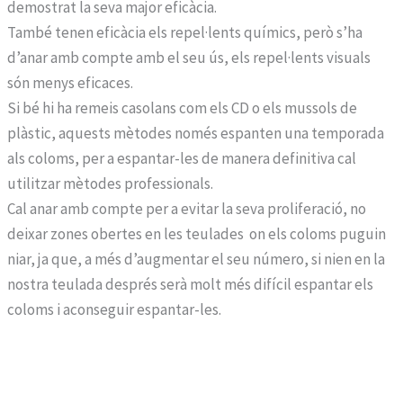
demostrat la seva major eficàcia.
També tenen eficàcia els repel·lents químics, però s’ha
d’anar amb compte amb el seu ús, els repel·lents visuals
són menys eficaces.
Si bé hi ha remeis casolans com els CD o els mussols de
plàstic, aquests mètodes només espanten una temporada
als coloms, per a espantar-les de manera definitiva cal
utilitzar mètodes professionals.
Cal anar amb compte per a evitar la seva proliferació, no
deixar zones obertes en les teulades on els coloms puguin
niar, ja que, a més d’augmentar el seu número, si nien en la
nostra teulada després serà molt més difícil espantar els
coloms i aconseguir espantar-les.