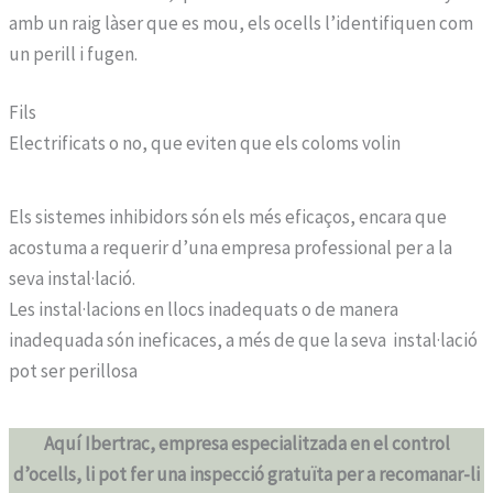
amb un raig làser que es mou, els ocells l’identifiquen com
un perill i fugen.
Fils
Electrificats o no, que eviten que els coloms volin
Els sistemes inhibidors són els més eficaços, encara que
acostuma a requerir d’una empresa professional per a la
seva instal·lació.
Les instal·lacions en llocs inadequats o de manera
inadequada són ineficaces, a més de que la seva instal·lació
pot ser perillosa
Aquí Ibertrac, empresa especialitzada en el control
d’ocells, li pot fer una inspecció gratuïta per a recomanar-li