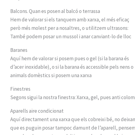
Balcons. Quan es posen al balcó o terrassa
Hem de valorar si els tanquem amb xarxa, el més eficaç
però més molest per a nosaltres, o utilitzem ultrasons:
També podem posar un mussol i anar canviant-lo de lloc
Baranes
Aquí hem de valorar si posem pues o gel (si la barana és
d’acer inoxidable), o si la barana és accessible pels nens o
animals domèstics si posem una xarxa
Finestres
Segons sigui la nostra finestra: Xarxa, gel, pues anti colom
Aparells aire condicionat
Aquí directament una xarxa que els cobreixi bé, no deixa
que es puguin posar tampoc damunt de l’aparell, pense