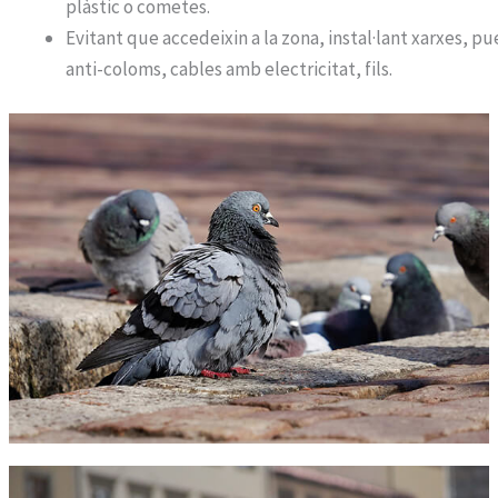
plàstic o cometes.
Evitant que accedeixin a la zona, instal·lant xarxes, pu
anti-coloms, cables amb electricitat, fils.