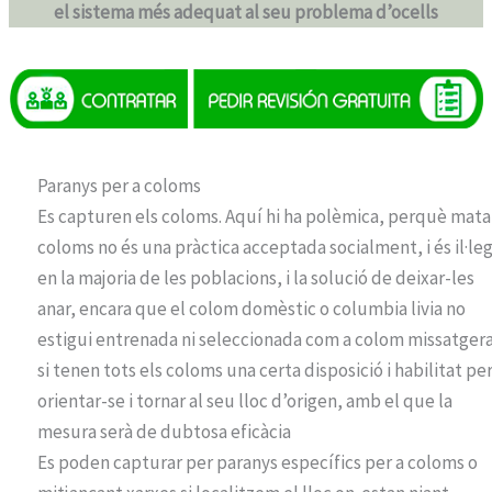
el sistema més adequat al seu problema d’ocells
Paranys per a coloms
Es capturen els coloms. Aquí hi ha polèmica, perquè mata
coloms no és una pràctica acceptada socialment, i és il·leg
en la majoria de les poblacions, i la solució de deixar-les
anar, encara que el colom domèstic o columbia livia no
estigui entrenada ni seleccionada com a colom missatgera
si tenen tots els coloms una certa disposició i habilitat per
orientar-se i tornar al seu lloc d’origen, amb el que la
mesura serà de dubtosa eficàcia
Es poden capturar per paranys específics per a coloms o