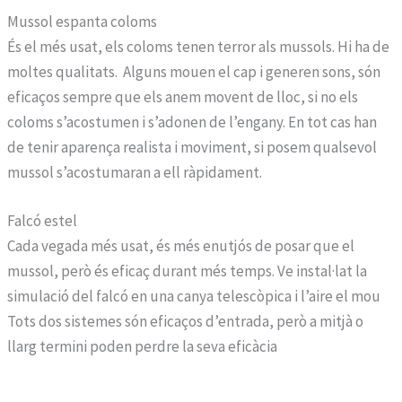
Mussol espanta coloms
És el més usat, els coloms tenen terror als mussols. Hi ha de
moltes qualitats. Alguns mouen el cap i generen sons, són
eficaços sempre que els anem movent de lloc, si no els
coloms s’acostumen i s’adonen de l’engany. En tot cas han
de tenir aparença realista i moviment, si posem qualsevol
mussol s’acostumaran a ell ràpidament.
Falcó estel
Cada vegada més usat, és més enutjós de posar que el
mussol, però és eficaç durant més temps. Ve instal·lat la
simulació del falcó en una canya telescòpica i l’aire el mou
Tots dos sistemes són eficaços d’entrada, però a mitjà o
llarg termini poden perdre la seva eficàcia