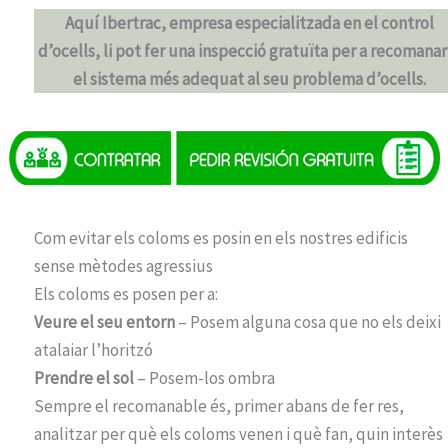
Aquí Ibertrac, empresa especialitzada en el control
d’ocells, li pot fer una inspecció gratuïta per a recomanar-
el sistema més adequat al seu problema d’ocells.
Com evitar els coloms es posin en els nostres edificis
sense mètodes agressius
Els coloms es posen per a:
Veure el seu entorn
– Posem alguna cosa que no els deixi
atalaiar l’horitzó
Prendre el sol
– Posem-los ombra
Sempre el recomanable és, primer abans de fer res,
analitzar per què els coloms venen i què fan, quin interès