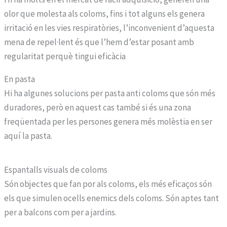
olor que molesta als coloms, fins i tot alguns els genera
irritació en les vies respiratòries, l’inconvenient d’aquesta
mena de repel·lent és que l’hem d’estar posant amb
regularitat perquè tingui eficàcia
En pasta
Hi ha algunes solucions per pasta anti coloms que són més
duradores, però en aquest cas també si és una zona
freqüentada per les persones genera més molèstia en ser
aquí la pasta.
Espantalls visuals de coloms
Són objectes que fan por als coloms, els més eficaços són
els que simulen ocells enemics dels coloms. Són aptes tant
per a balcons com per a jardins.