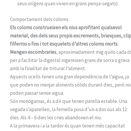
seus orígens quan vivien en grans penya-segats).
Comportament dels coloms
Els coloms construeixen els nius aprofitant qualsevol
material, des dels seus propis excrements, branques, clip
filferros o fins i tot esquelets d’altres coloms morts.
Mengen escombraries
, aproximadament mig quilo cada di
per a facilitar la digestió ingereixen grans de sorra o grava
amb la finalitat de triturar l’aliment.
Aquests ocells tenen una gran dependència de l’aigua, ja
que poden no menjar aliments sòlids durant dies, però no
poden passar sense aigua.
Són monógamas, és a dir que tenen parella estable. Una
vegada s’aparellen, la femella posa d’un a dos ous als 12
dies. Als 4 – 6 dies les cries abandonen el niu.
A la primavera i a la tardor és quan tenen més capacitat