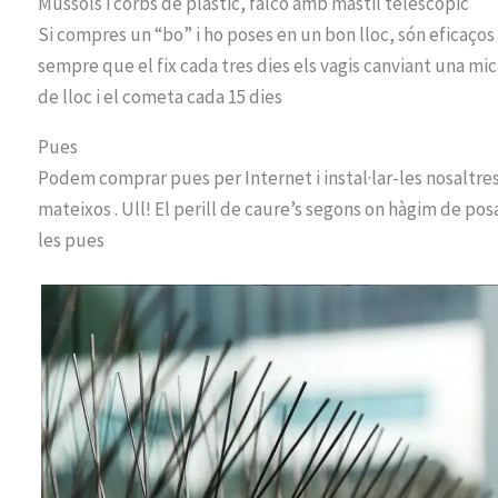
Mussols i corbs de plàstic, falcó amb màstil telescòpic
Si compres un “bo” i ho poses en un bon lloc, són eficaços
sempre que el fix cada tres dies els vagis canviant una mic
de lloc i el cometa cada 15 dies
Pues
Podem comprar pues per Internet i instal·lar-les nosaltre
mateixos . Ull! El perill de caure’s segons on hàgim de pos
les pues