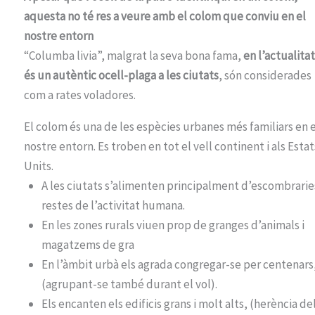
aquesta no té res a veure amb el colom que conviu en el
nostre entorn
“Columba livia”, malgrat la seva bona fama,
en l’actualitat
és un autèntic ocell-plaga a les ciutats
, són considerades
com a rates voladores.
El colom és una de les espècies urbanes més familiars en e
nostre entorn. Es troben en tot el vell continent i als Estat
Units.
A les ciutats s’alimenten principalment d’escombraries
restes de l’activitat humana.
En les zones rurals viuen prop de granges d’animals i
magatzems de gra
En l’àmbit urbà els agrada congregar-se per centenars
(agrupant-se també durant el vol).
Els encanten els edificis grans i molt alts, (herència de