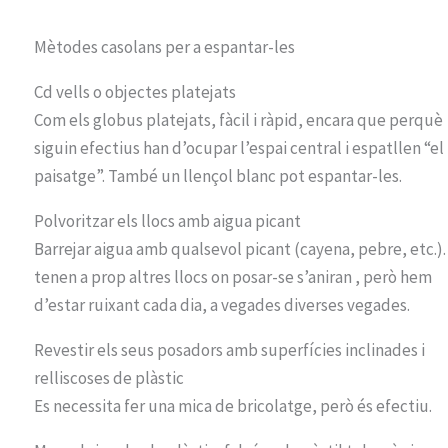
Mètodes casolans per a espantar-les
Cd vells o objectes platejats
Com els globus platejats, fàcil i ràpid, encara que perquè
siguin efectius han d’ocupar l’espai central i espatllen “el
paisatge”. També un llençol blanc pot espantar-les.
Polvoritzar els llocs amb aigua picant
Barrejar aigua amb qualsevol picant (cayena, pebre, etc.).
tenen a prop altres llocs on posar-se s’aniran , però hem
d’estar ruixant cada dia, a vegades diverses vegades.
Revestir els seus posadors amb superfícies inclinades i
relliscoses de plàstic
Es necessita fer una mica de bricolatge, però és efectiu.