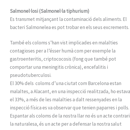
Salmonel·losi (Salmonel·la tiphurium)
Es transmet mitjançant la contaminació dels aliments. El
bacteri Salmonelea es pot trobar en els seus excrements.
També els coloms s’han vist implicades en malalties
contagioses per a l’ésser humà com per exemple la
gastroenteritis, criptococosis (fong que també pot
comportar una meningitis crònica), encefalitis i
pseudotuberculosi.
El 30% dels coloms d’una ciutat com Barcelona estan
malaltes, a Alacant, en una inspecció realitzada, ho estav
el 33%, a més de les malalties a dalt ressenyades en la
inspecció física es va observar que tenien paparres i polls.
Espantar als coloms de la nostra llar no és un acte contrari
la naturalesa, és un acte per a defensar la nostra salut