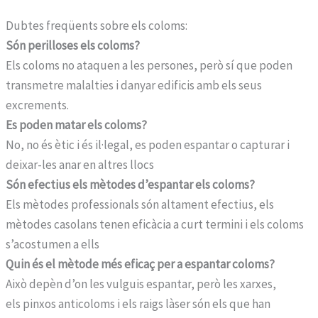
Dubtes freqüents sobre els coloms:
Són perilloses els coloms?
Els coloms no ataquen a les persones, però sí que poden
transmetre malalties i danyar edificis amb els seus
excrements.
Es poden matar els coloms?
No, no és ètic i és il·legal, es poden espantar o capturar i
deixar-les anar en altres llocs
Són efectius els mètodes d’espantar els coloms?
Els mètodes professionals són altament efectius, els
mètodes casolans tenen eficàcia a curt termini i els coloms
s’acostumen a ells
Quin és el mètode més eficaç per a espantar coloms?
Això depèn d’on les vulguis espantar, però les xarxes,
els pinxos anticoloms i els raigs làser són els que han