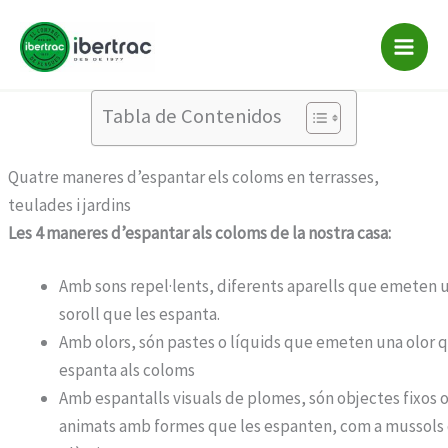
Com espantar coloms
Vés
al
contingut
Home
-
Com espantar coloms
Tabla de Contenidos
Quatre maneres d’espantar els coloms en terrasses,
teulades i jardins
Les 4 maneres d’espantar als coloms de la nostra casa:
Amb sons repel·lents, diferents aparells que emeten 
soroll que les espanta.
Amb olors, són pastes o líquids que emeten una olor 
espanta als coloms
Amb espantalls visuals de plomes, són objectes fixos 
animats amb formes que les espanten, com a mussols